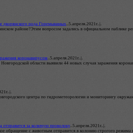
ие дворянского рода Горемыкиных
..
5.апреля.2021г..|.
тинском районе?Этим вопросом задались в официальном паблике р
заражения коронавирусом
..
5.апреля.2021г..|.
 Новгородской области выявили 44 новых случая заражения корона
21г..|.
городского центра по гидрометеорологии и мониторингу окружающ
а отправится за колючую проволоку
..
5.апреля.2021г..|.
кое обращение с животным отправится в колонию строгого режима