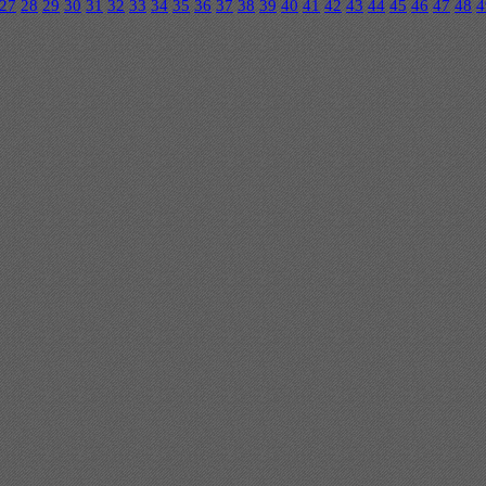
27
28
29
30
31
32
33
34
35
36
37
38
39
40
41
42
43
44
45
46
47
48
4