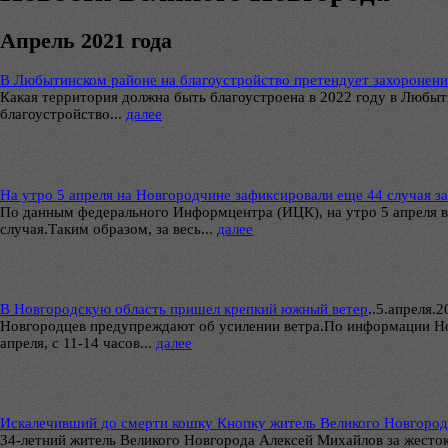
Апрель 2021 года
В Любытинском районе на благоустройство претендует захоронен
Какая территория должна быть благоустроена в 2022 году в Любы
благоустройство...
далее
На утро 5 апреля на Новгородчине зафиксировали еще 44 случая 
По данным федерального Информцентра (ИЦК), на утро 5 апреля в
случая.Таким образом, за весь...
далее
В Новгородскую область пришел крепкий южный ветер
..
5.апреля.20
Новгородцев предупреждают об усилении ветра.По информации Нов
апреля, с 11-14 часов...
далее
Искалечивший до смерти кошку Кнопку житель Великого Новгород
34-летний житель Великого Новгорода Алексей Михайлов за жесто