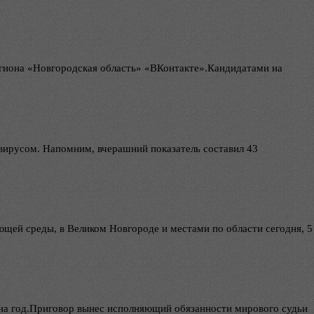
егиона «Новгородская область» «ВКонтакте».Кандидатами на
вирусом. Напомним, вчерашний показатель составил 43
ей среды, в Великом Новгороде и местами по области сегодня, 5
 на год.Приговор вынес исполняющий обязанности мирового судьи