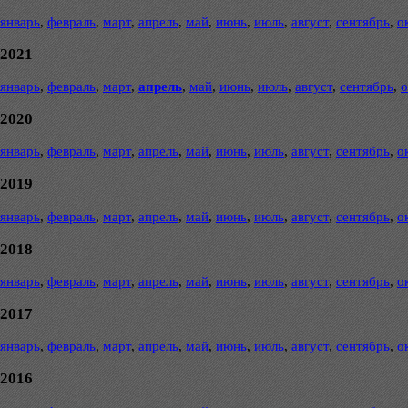
январь
,
февраль
,
март
,
апрель
,
май
,
июнь
,
июль
,
август
,
сентябрь
,
о
2021
январь
,
февраль
,
март
,
апрель
,
май
,
июнь
,
июль
,
август
,
сентябрь
,
о
2020
январь
,
февраль
,
март
,
апрель
,
май
,
июнь
,
июль
,
август
,
сентябрь
,
о
2019
январь
,
февраль
,
март
,
апрель
,
май
,
июнь
,
июль
,
август
,
сентябрь
,
о
2018
январь
,
февраль
,
март
,
апрель
,
май
,
июнь
,
июль
,
август
,
сентябрь
,
о
2017
январь
,
февраль
,
март
,
апрель
,
май
,
июнь
,
июль
,
август
,
сентябрь
,
о
2016