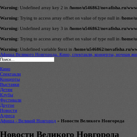
Warning
: Undefined array key 2 in
/home/u546862/novafisha.ru/www/ve
Warning
: Trying to access array offset on value of type null in
/home/u
Warning
: Undefined array key 3 in
/home/u546862/novafisha.ru/www/ve
Warning
: Trying to access array offset on value of type null in
/home/u
Warning
: Undefined variable $text in
/home/u546862/novafisha.ru/www/
Афиша Великого Новгорода. Кино, спектакли, концерты, ночная жиз
Кино
Спектакли
Концерты
Выставки
Детям
Клубы
Фестивали
Другое
Новости
Адреса
Афиша - Великий Новгород
»
Новости Великого Новгорода
Новости Великого Новгорода