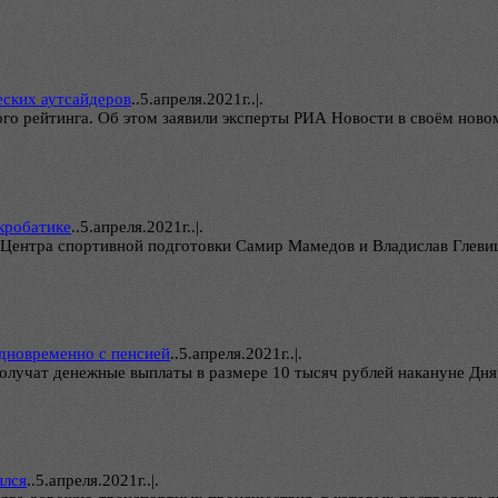
еских аутсайдеров
..
5.апреля.2021г..|.
го рейтинга. Об этом заявили эксперты РИА Новости в своём новом
кробатике
..
5.апреля.2021г..|.
ентра спортивной подготовки Самир Мамедов и Владислав Глевицки
дновременно с пенсией
..
5.апреля.2021г..|.
получат денежные выплаты в размере 10 тысяч рублей накануне Д
ылся
..
5.апреля.2021г..|.