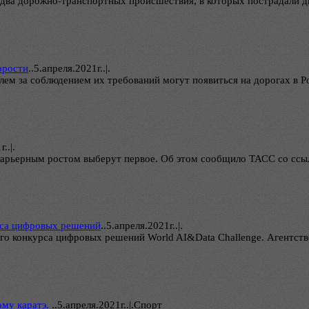
ва дорожно-транспортных происшествия, в которых пострадали два 
орости
..
5.апреля.2021г..|.
ем за соблюдением их требований могут появиться на дорогах в Р
..|.
арьерным ростом выберут первое. Об этом сообщило ТАСС со ссылк
рса цифровых решений
..
5.апреля.2021г..|.
о конкурса цифровых решений World AI&Data Challenge. Агентство 
ому каратэ.
..
5.апреля.2021г..|.Спорт