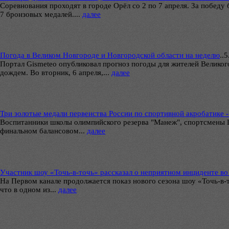
Соревнования проходят в городе Орёл со 2 по 7 апреля. За победу 
7 бронзовых медалей....
далее
Погода в Великом Новгороде и Новгородской области на неделю
..
5
Портал Gismeteo опубликовал прогноз погоды для жителей Великого
дождем. Во вторник, 6 апреля,...
далее
Три золотые медали первенства России по спортивной акробатике 
Воспитанники школы олимпийского резерва "Манеж", спортсмены Ц
финальном балансовом...
далее
Участник шоу «Точь-в-точь» рассказал о неприятном инциденте во
На Первом канале продолжается показ нового сезона шоу «Точь-в-
что в одном из...
далее