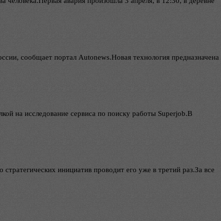
человека.Первая авария произошла 3 апреля, в 12:30, в деревне
оссии, сообщает портал Autonews.Новая технология предназначена
ой на исследование сервиса по поиску работы Superjob.В
стратегических инициатив проводит его уже в третий раз.За все