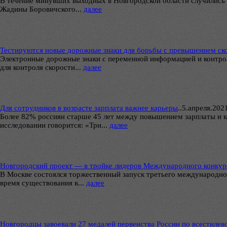
В течение минувших выходных в Новгородской области случились д
Жадины Боровичского...
далее
Тестируются новые дорожные знаки для борьбы с превышением ск
Электронные дорожные знаки с переменной информацией и контрол
для контроля скорости...
далее
Для сотрудников в возрасте зарплата важнее карьеры
..
5.апреля.2021г
Более 82% россиян старше 45 лет между повышением зарплаты и к
исследовании говорится: «Три...
далее
Новгородский проект — в тройке лидеров Международного конку
В Москве состоялся торжественный запуск третьего международног
время существования в...
далее
Новгородцы завоевали 27 медалей первенства России по всестилев