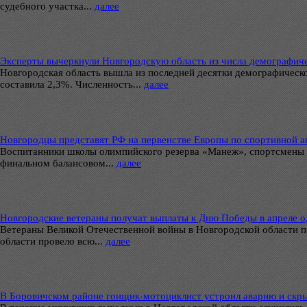
судебного участка...
далее
Эксперты вычеркнули Новгородскую область из числа демографич
Новгородская область вышла из последней десятки демографическо
составила 2,3%. Численность...
далее
Новгородцы представят РФ на первенстве Европы по спортивной а
Воспитанники школы олимпийского резерва «Манеж», спортсмены Ц
финальном балансовом...
далее
Новгородские ветераны получат выплаты к Дню Победы в апреле о
Ветераны Великой Отечественной войны в Новгородской области 
области провело всю...
далее
В Боровичском районе гонщик-мотоциклист устроил аварию и скр