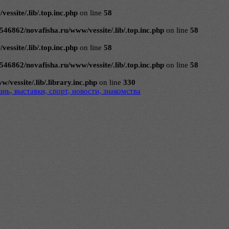
ssite/.lib/.top.inc.php
on line
58
546862/novafisha.ru/www/vessite/.lib/.top.inc.php
on line
58
ssite/.lib/.top.inc.php
on line
58
546862/novafisha.ru/www/vessite/.lib/.top.inc.php
on line
58
vessite/.lib/.library.inc.php
on line
330
нь, выставки, спорт, новости, знакомства