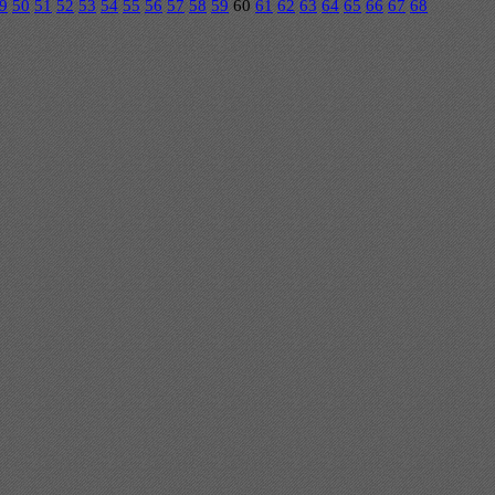
9
50
51
52
53
54
55
56
57
58
59
60
61
62
63
64
65
66
67
68